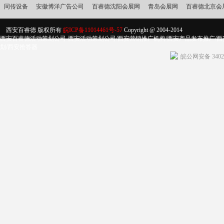
同传设备
安徽博洋广告公司
百睿德沈阳会展网
青岛会展网
百睿德北京会
西安百睿德 版权所有
皖ICP备11014461号-57
Copyright @ 2004-2014
西安百睿德活动策划公司-西安活动策划公司/西安营销推广机构/西安产品发布推广/西
划/西安抢答器
皖公网安备 34020