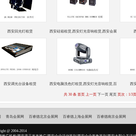
西安回光灯租赁
西安硅箱租赁,西安灯光音响租赁,西安会展
西安调光台设备租赁
西安电脑洗色灯租赁,西安灯光音响租赁,百
西
共 30 条 首页 上一页
下一页
尾页
页次：1/3页
网
青岛会展网
百睿德北京会展网
百睿德上海会展网
百睿德南京会展网
ight @ 2004-2014