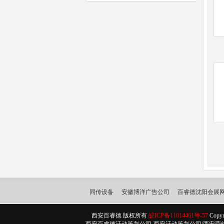
同传设备
安徽博洋广告公司
百睿德沈阳会展
西安百睿德 版权所有
皖ICP备11014461号-57
Copyr