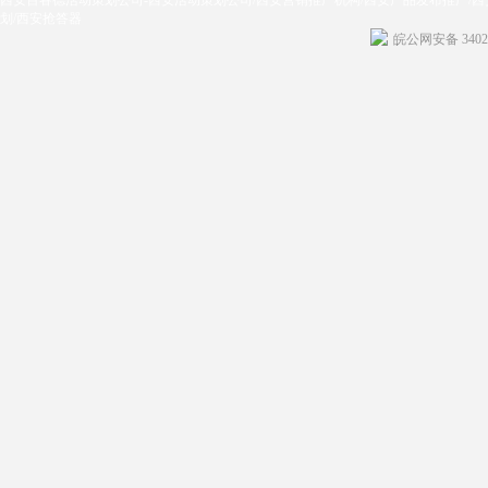
西安百睿德活动策划公司-西安活动策划公司/西安营销推广机构/西安产品发布推广/西
划/西安抢答器
皖公网安备 34020